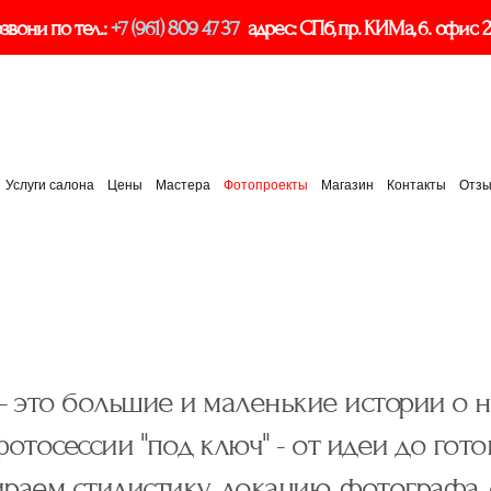
звони по тел.:
+7 (961) 809 47 37
адрес: СПб, пр. КИМа, 6. офис 
Услуги салона
Цены
Мастера
Фотопроекты
Магазин
Контакты
Отз
 это большие и маленькие истории о 
отосессии "под ключ" - от идеи до гот
раем стилистику, локацию, фотографа, 