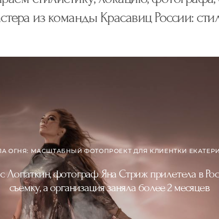
тера из команды Красавиц России: стили
ЛА ОГНЯ: МАСШТАБНЫЙ ФОТОПРОЕКТ ДЛЯ КЛИЕНТКИ ЕКАТЕР
ас Лопаткин, фотограф Яна Стриж прилетела в Ро
съемку, а организация заняла более 2 месяцев