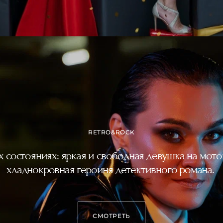
RETRO&ROCK
х состояниях: яркая и свободная девушка на мотоц
хладнокровная героиня детективного романа.
СМОТРЕТЬ