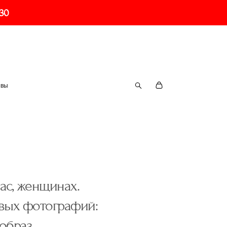
230
ывы
нас, женщинах.
овых фотографий:
образ.