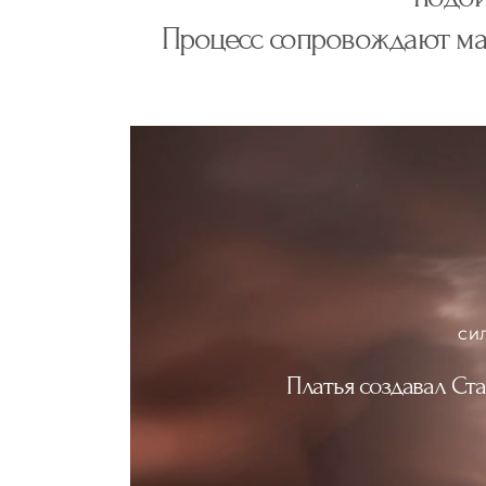
Процесс сопровождают мас
СИ
Платья создавал Ст