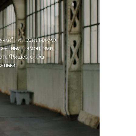
ки" - и нести тяжело,
ижением и эмоциями.
атя Фишер, сняла
жнева.