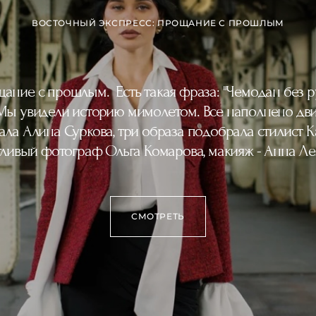
ВОСТОЧНЫЙ ЭКСПРЕСС: ПРОЩАНИЕ С ПРОШЛЫМ
ание с прошлым. Есть такая фраза: "Чемодан без руч
 Мы увидели историю мимолетом. Все наполнено дв
ла Алина Суркова, три образа подобрала стилист К
тливый фотограф Ольга Комарова, макияж - Анна Ле
СМОТРЕТЬ