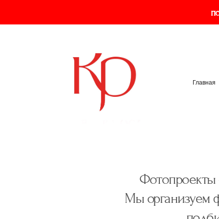
по
Главная
Фотопроекты -
Мы организуем ф
подби