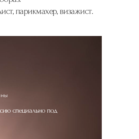
ст, парикмахер, визажист.
ИНЫ
ссию специально под