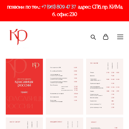
позвони по тел.:
+7 (961) 809 47 37
адрес: СПб, пр. КИМа,
6. офис 230