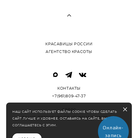
КРАСАВИЦЫ РОССИИ
АГЕНТСТВО КРАСОТЫ
КОНТАКТЫ
+7(961)809-47-37
АДРЕС
НАШ САЙТ ИСПОЛЬЗУЕТ ФАЙЛЫ COOKIE ЧТОБЫ СДЕЛАТЬ
САНКТ-ПЕТЕРБУРГ ПР-КТ КИМА 6 ОФИС 230
САЙТ ЛУЧШЕ И УДОБНЕЕ. ОСТАВАЯСЬ НА САЙТЕ, ВЫ
СОГЛАШАЕТЕСЬ С ЭТИМ.
Онлайн-
запись